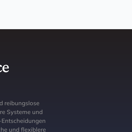
ce
d reibungslose
arre Systeme und
e-Entscheidungen
he und flexiblere