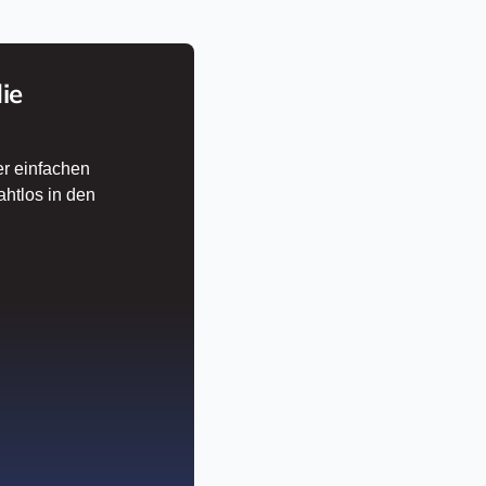
ie
er einfachen
ahtlos in den