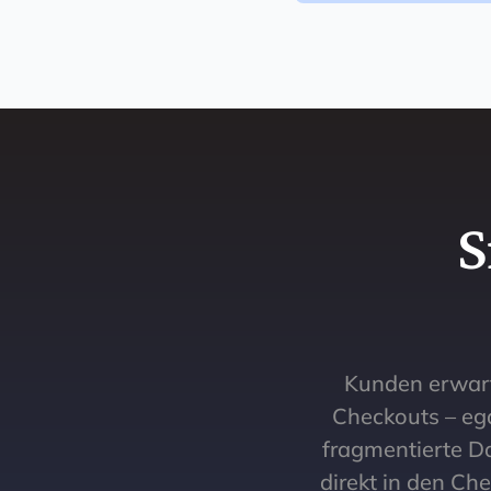
S
Kunden erwart
Checkouts – ega
fragmentierte D
direkt in den Ch