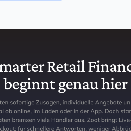
marter Retail Finan
beginnt genau hier
en sofortige Zusagen, individuelle Angebote un
l ob online, im Laden oder in der App. Doch st
aten bremsen viele Händler aus. Zoot bringt Liv
eckout: für schnellere Antworten, weniger Abbrüc