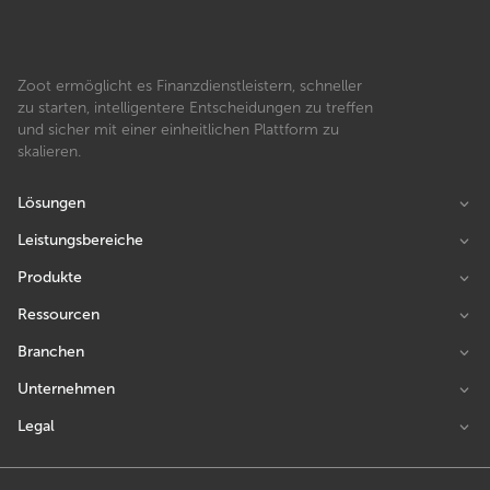
Zoot ermöglicht es Finanzdienstleistern, schneller
zu starten, intelligentere Entscheidungen zu treffen
und sicher mit einer einheitlichen Plattform zu
skalieren.
Lösungen
Leistungsbereiche
Produkte
Ressourcen
Branchen
Unternehmen
Legal