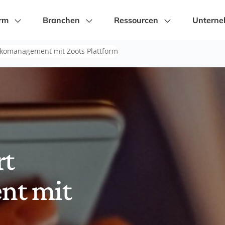
orm
Branchen
Ressourcen
Untern
ikomanagement mit Zoots Plattform
rt
nt mit