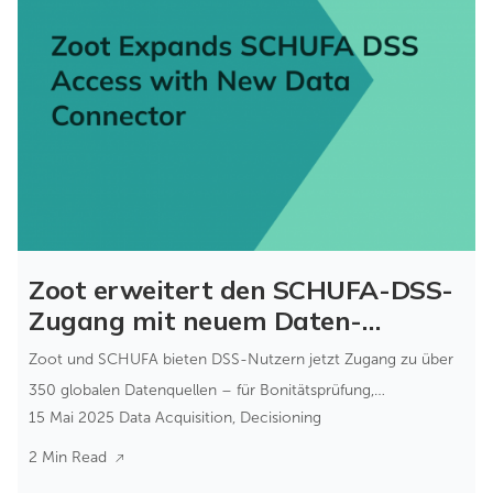
Zoot erweitert den SCHUFA-DSS-
Zugang mit neuem Daten-
Konnektor
Zoot und SCHUFA bieten DSS-Nutzern jetzt Zugang zu über
350 globalen Datenquellen – für Bonitätsprüfung,
15 Mai 2025
Data Acquisition
,
Decisioning
Betrugsprävention, AML/KYC und mehr.
2 Min Read