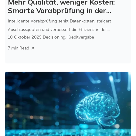
Mehr Qualität, weniger Kosten:
Smarte Vorabprüfung in der
Kreditvergabe
Intelligente Vorabprüfung senkt Datenkosten, steigert
Abschlussquoten und verbessert die Effizienz in der
10 Oktober 2025
Decisioning
,
Kreditvergabe
Kreditvergabe – ohne Systemumbruch.
7 Min Read