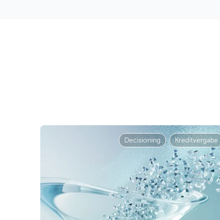
Decisioning
,
Kreditvergabe